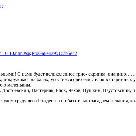
ие
2017-10-10.html#sigProGalleria951c7b5e42
!
льными! С нами будет великолепное трио- скрипка, пианино…….
 покружимся на балах, угостимся орехами с ёлок в старинных 
обою маленьким.
Достоевский, Пастернак, Блок, Чехов, Пушкин, Паустовский, и 
 чудом грядущего Рождества и обязательно загадаем желания, к