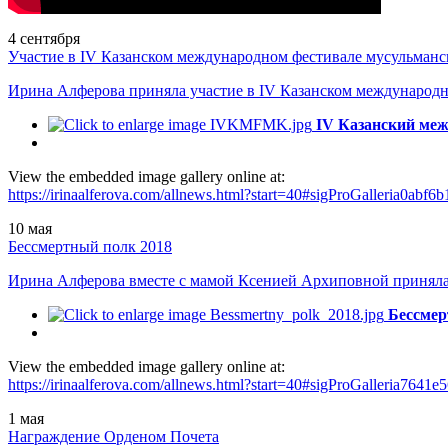
4
сентября
Участие в IV Казанском международном фестивале мусульманс
Ирина Алферова приняла участие в IV Казанском международн
IV Казанский ме
View the embedded image gallery online at:
https://irinaalferova.com/allnews.html?start=40#sigProGalleria0abf6
10
мая
Бессмертный полк 2018
Ирина Алферова вместе с мамой Ксенией Архиповной приняла 
Бессмер
View the embedded image gallery online at:
https://irinaalferova.com/allnews.html?start=40#sigProGalleria7641e
1
мая
Награждение Орденом Почета