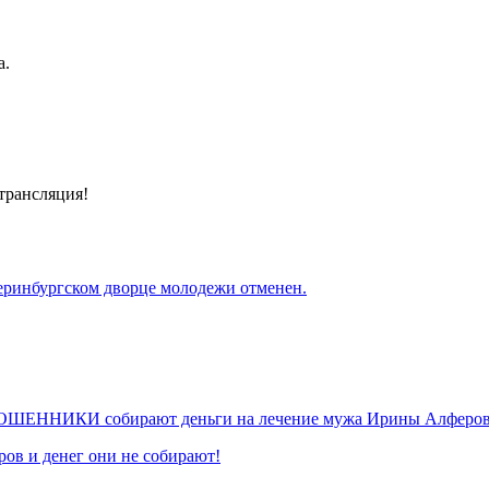
а.
-трансляция!
еринбургском дворце молодежи отменен.
х МОШЕННИКИ собирают деньги на лечение мужа Ирины Алферов
ов и денег они не собирают!