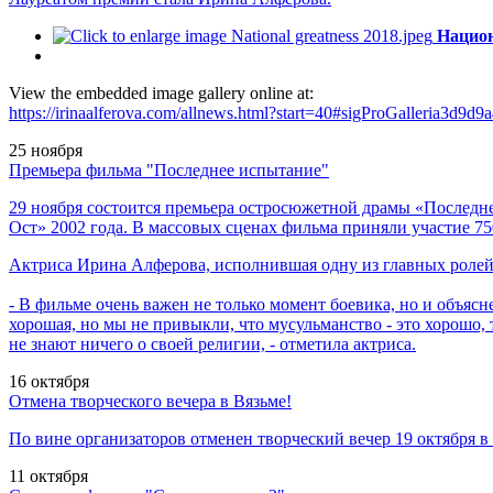
Национ
View the embedded image gallery online at:
https://irinaalferova.com/allnews.html?start=40#sigProGalleria3d9d9
25
ноября
Премьера фильма "Последнее испытание"
29 ноября состоится премьера остросюжетной драмы «Последне
Ост» 2002 года. В массовых сценах фильма приняли участие 75
Актриса Ирина Алферова, исполнившая одну из главных ролей,
- В фильме очень важен не только момент боевика, но и объясн
хорошая, но мы не привыкли, что мусульманство - это хорошо, 
не знают ничего о своей религии, - отметила актриса.
16
октября
Отмена творческого вечера в Вязьме!
По вине организаторов отменен творческий вечер 19 октября в
11
октября