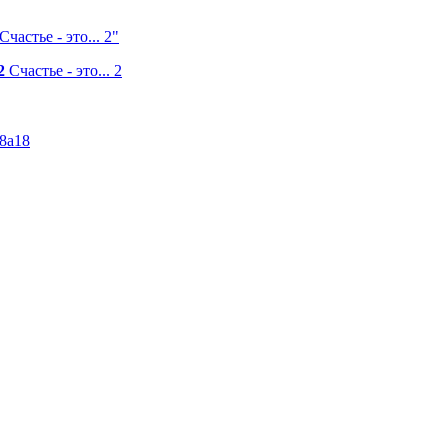
астье - это... 2"
2
Счастье - это... 2
68a18