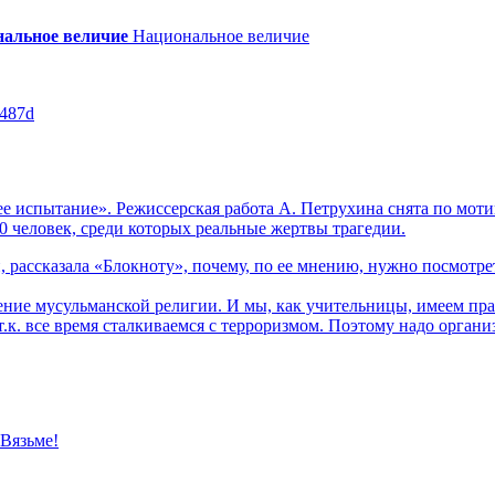
альное величие
Национальное величие
a487d
е испытание». Режиссерская работа А. Петрухина снята по моти
0 человек, среди которых реальные жертвы трагедии.
 рассказала «Блокноту», почему, по ее мнению, нужно посмотре
ение мусульманской религии. И мы, как учительницы, имеем прав
т.к. все время сталкиваемся с терроризмом. Поэтому надо органи
 Вязьме!