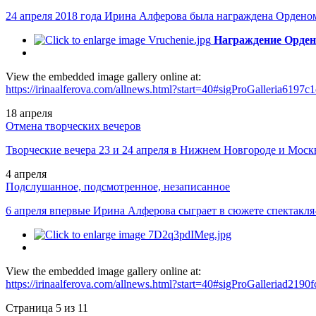
24 апреля 2018 года Ирина Алферова была награждена Ордено
Награждение Орден
View the embedded image gallery online at:
https://irinaalferova.com/allnews.html?start=40#sigProGalleria6197c
18
апреля
Отмена творческих вечеров
Творческие вечера 23 и 24 апреля в Нижнем Новгороде и М
4
апреля
Подслушанное, подсмотренное, незаписанное
6 апреля впервые Ирина Алферова сыграет в сюжете спектакл
View the embedded image gallery online at:
https://irinaalferova.com/allnews.html?start=40#sigProGalleriad2190f
Страница 5 из 11