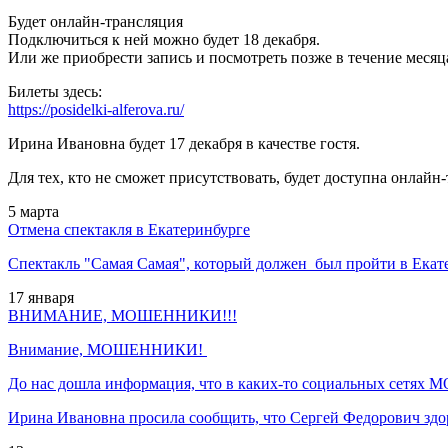
Будет онлайн-трансляция
Подключиться к ней можно будет 18 декабря.
Или же приобрести запись и посмотреть позже в течение месяц
Билеты здесь:
https://posidelki-alferova.ru/
Ирина Ивановна будет 17 декабря в качестве гостя.
Для тех, кто не сможет присутствовать, будет доступна онлайн
5
марта
Отмена спектакля в Екатеринбурге
Спектакль "Самая Самая", который должен был пройти в Екат
17
января
ВНИМАНИЕ, МОШЕННИКИ!!!
Внимание, МОШЕННИКИ!
До нас дошла информация, что в каких-то социальных сетя
Ирина Ивановна просила сообщить, что Сергей Федорович здор