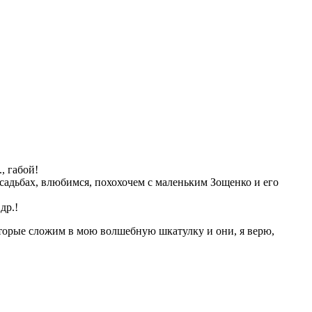
, габой!
усадьбах, влюбимся, похохочем с маленьким Зощенко и его
др.!
оторые сложим в мою волшебную шкатулку и они, я верю,