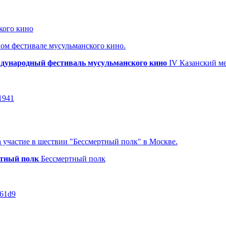
кого кино
ом фестивале мусульманского кино.
ждународный фестиваль мусульманского кино
IV Казанский м
b1941
участие в шествии "Бессмертный полк" в Москве.
тный полк
Бессмертный полк
561d9