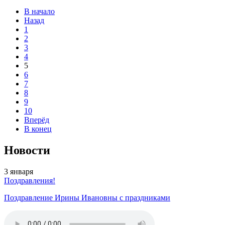
В начало
Назад
1
2
3
4
5
6
7
8
9
10
Вперёд
В конец
Новости
3
января
Поздравления!
Поздравление Ирины Ивановны с праздниками