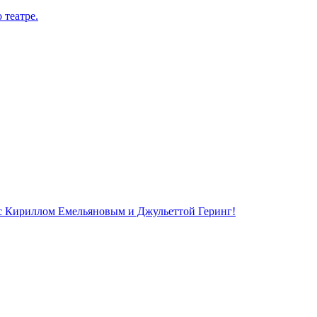
 театре.
 с Кириллом Емельяновым и Джульеттой Геринг!