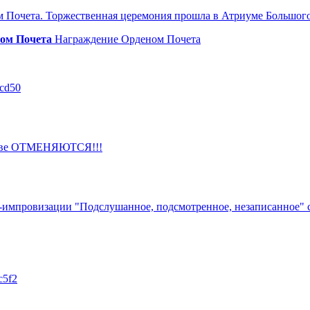
м Почета. Торжественная церемония прошла в Атриуме Большого
ом Почета
Награждение Орденом Почета
1cd50
оскве ОТМЕНЯЮТСЯ!!!
я-импровизации "Подслушанное, подсмотренное, незаписанное"
c5f2