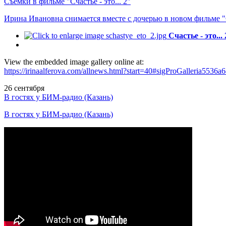
Съемки в фильме "Счастье - это... 2"
Ирина Ивановна снимается вместе с дочерью в новом фильме "Сч
Счастье - это... 
View the embedded image gallery online at:
https://irinaalferova.com/allnews.html?start=40#sigProGalleria5536a
26
сентября
В гостях у БИМ-радио (Казань)
В гостях у БИМ-радио (Казань)