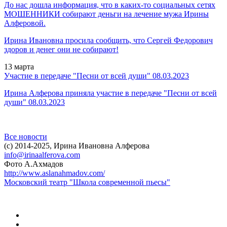
До нас дошла информация, что в каких-то социальных сетях
МОШЕННИКИ собирают деньги на лечение мужа Ирины
Алферовой.
Ирина Ивановна просила сообщить, что Сергей Федорович
здоров и денег они не собирают!
13
марта
Участие в передаче "Песни от всей души" 08.03.2023
Ирина Алферова приняла участие в передаче
"Песни от всей
души" 08.03.2023
Все новости
(c)
2014-2025, Ирина Ивановна Алферова
info@irinaalferova.com
Фото А.Ахмадов
http://www.aslanahmadov.com/
Московский театр "Школа современной пьесы"