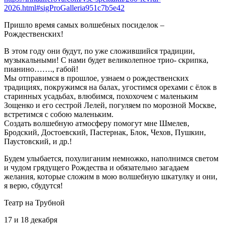
2026.html#sigProGalleria951c7b5e42
Пришло время самых волшебных посиделок –
Рождественских!
В этом году они будут, по уже сложившийся традиции,
музыкальными! С нами будет великолепное трио- скрипка,
пианино……., габой!
Мы отправимся в прошлое, узнаем о рождественских
традициях, покружимся на балах, угостимся орехами с ёлок в
старинных усадьбах, влюбимся, похохочем с маленьким
Зощенко и его сестрой Лелей, погуляем по морозной Москве,
встретимся с собою маленьким.
Создать волшебную атмосферу помогут мне Шмелев,
Бродский, Достоевский, Пастернак, Блок, Чехов, Пушкин,
Паустовский, и др.!
Будем улыбается, похулиганим немножко, наполнимся светом
и чудом грядущего Рождества и обязательно загадаем
желания, которые сложим в мою волшебную шкатулку и они,
я верю, сбудутся!
Театр на Трубной
17 и 18 декабря