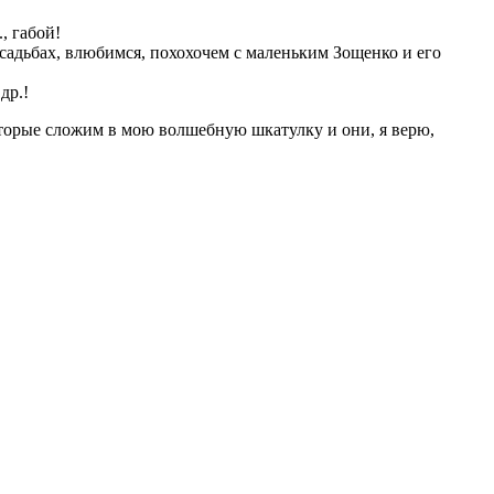
, габой!
усадьбах, влюбимся, похохочем с маленьким Зощенко и его
др.!
оторые сложим в мою волшебную шкатулку и они, я верю,