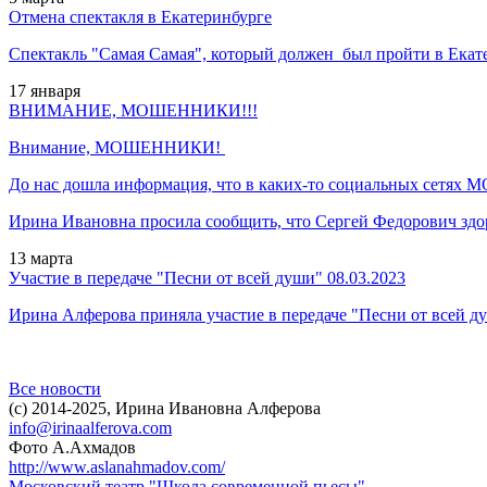
Отмена спектакля в Екатеринбурге
Спектакль "Самая Самая", который должен был пройти в Екат
17
января
ВНИМАНИЕ, МОШЕННИКИ!!!
Внимание, МОШЕННИКИ!
До нас дошла информация, что в каких-то социальных сетя
Ирина Ивановна просила сообщить, что Сергей Федорович здор
13
марта
Участие в передаче "Песни от всей души" 08.03.2023
Ирина Алферова приняла участие в передаче
"Песни от всей д
Все новости
(c)
2014-2025, Ирина Ивановна Алферова
info@irinaalferova.com
Фото А.Ахмадов
http://www.aslanahmadov.com/
Московский театр "Школа современной пьесы"