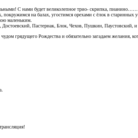
льными! С нами будет великолепное трио- скрипка, пианино…….
 покружимся на балах, угостимся орехами с ёлок в старинных 
обою маленьким.
Достоевский, Пастернак, Блок, Чехов, Пушкин, Паустовский, и 
 чудом грядущего Рождества и обязательно загадаем желания, к
а.
-трансляция!