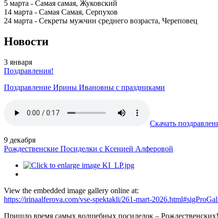
5 марта - Самая самая, Жуковский
14 марта - Самая Самая, Серпухов
24 марта - Секреты мужчин среднего возраста, Череповец
Новости
3
января
Поздравления!
Поздравление Ирины Ивановны с праздниками
Скачать поздравлен
9
декабря
Рождественские Посиделки с Ксенией Алферовой
View the embedded image gallery online at:
https://irinaalferova.com/vse-spektakli/261-mart-2026.html#sigProGa
Пришло время самых волшебных посиделок – Рождественских