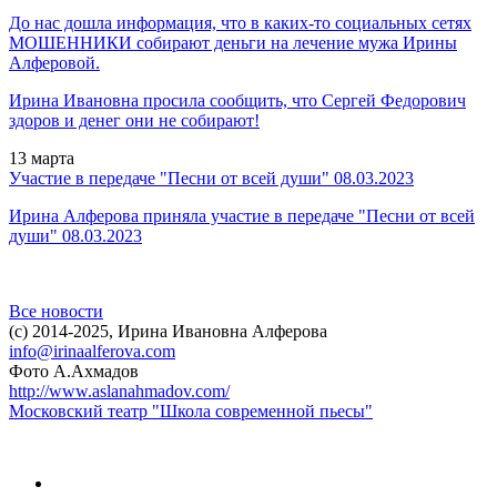
До нас дошла информация, что в каких-то социальных сетях
МОШЕННИКИ собирают деньги на лечение мужа Ирины
Алферовой.
Ирина Ивановна просила сообщить, что Сергей Федорович
здоров и денег они не собирают!
13
марта
Участие в передаче "Песни от всей души" 08.03.2023
Ирина Алферова приняла участие в передаче
"Песни от всей
души" 08.03.2023
Все новости
(c)
2014-2025, Ирина Ивановна Алферова
info@irinaalferova.com
Фото А.Ахмадов
http://www.aslanahmadov.com/
Московский театр "Школа современной пьесы"