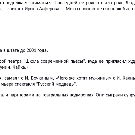
и продолжает сниматься. Последней ее ролью стала роль Лю
 – считает Ирина Алферова. – Мою героиню не очень любят, но 
а в штате до 2001 года.
сой театра
"Школ
а
современной пьесы",
куда ее пригласил ху
кунин. Чайка.»
, самая» с И. Бочкиным, «Чего же хотят мужчины» с И. Калн
емьера спектакля "Русский медведь".
стали партнерами на
театральных
подмостках.
О
ни сыграли супру