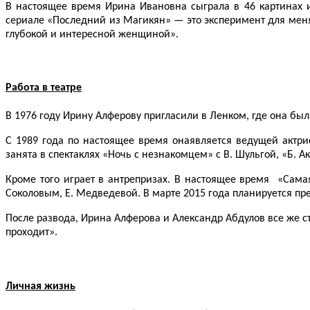
В настоящее время Ирина Ивановна сыграла в 4
6
картинах 
сериале «Последний из Магикян» — это эксперимент для меня,
глубокой и интересной женщиной».
Работа в театре
В 1976 году Ирину Алферову пригласили в Ленком,
где она был
С 1989 года по
настоящее время
она
является ведущей актри
занята в спектаклях «Ночь с незнакомцем»
с В. Шульгой
, «Б. А
Кроме того
играет в антрепризах.
В настоящее время «Самая
Соколовым,
Е. Медведевой. В марте 2015 года планируется пр
П
осле развода, Ирина Алферова и Александр Абдулов все же 
проходит».
Личная жизнь