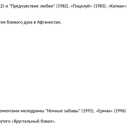
) и "Предчувствие любви" (1982), «
Поцелуй» (198
3
),
«
Капкан»
ия боевого духа в
Афганистан.
элементами мелодрамы "Ночные забавы" (1991), «
Ермак» (1996)
утого «Хрустальный бокал».