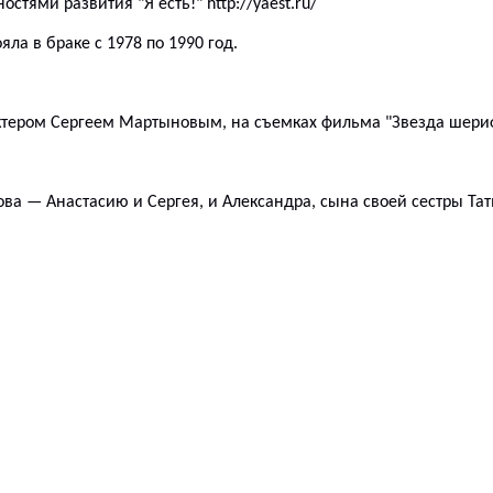
остями развития "Я есть!"
http://yaest.ru/
ла в браке с 1978 по 1990 год.
ктером Сергеем Мартыновым, на съемках фильма "
Звезда шери
ова
— Анастасию и Сергея, и Александра, сына своей сестры Тат