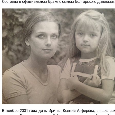
Состояла в официальном браке с сыном болгарского дипломата
В ноябре 2001 года дочь Ирины, Ксения Алферова, вышла зам