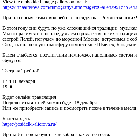
View the embedded image gallery online at:
https://irinaalferova.com/filmografiya.html#sigProGalleria951c7b5e4
Пришло время самых волшебных посиделок – Рождественских
В этом году они будут, по уже сложившийся традиции, музыка
Мы отправимся в прошлое, узнаем о рождественских традициях,
сестрой Лелей, погуляем по морозной Москве, встретимся с с
Создать волшебную атмосферу помогут мне Шмелев, Бродский, 
Будем улыбается, похулиганим немножко, наполнимся светом и
сбудутся!
Театр на Трубной
17 и 18 декабря
19.00
Будет онлайн-трансляция
Подключиться к ней можно будет 18 декабря.
Или же приобрести запись и посмотреть позже в течение месяц
Билеты здесь:
https://posidelki-alferova.ru/
Ирина Ивановна будет 17 декабря в качестве гостя.