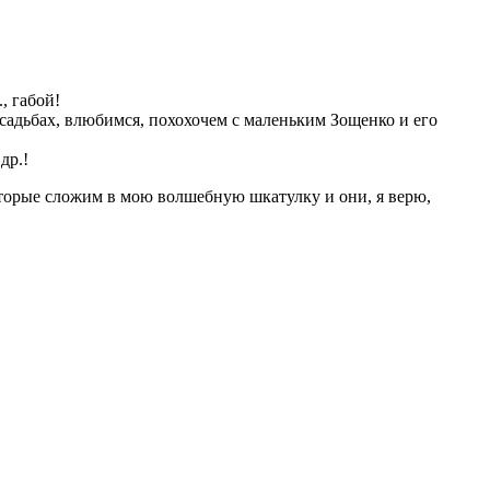
, габой!
усадьбах, влюбимся, похохочем с маленьким Зощенко и его
др.!
оторые сложим в мою волшебную шкатулку и они, я верю,