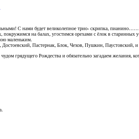
2
!
льными! С нами будет великолепное трио- скрипка, пианино…….
 покружимся на балах, угостимся орехами с ёлок в старинных 
обою маленьким.
Достоевский, Пастернак, Блок, Чехов, Пушкин, Паустовский, и 
 чудом грядущего Рождества и обязательно загадаем желания, к
а.