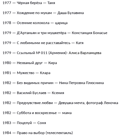
1977 — Чёрная берёза — Таня
1977 — Хождение по мукам — Даша
Булавина
1978 — Осенние колокола — царица
1979 — Д’Артаньян и три мушкетёра — Констанция Бонасье
1979 — С любимыми не расставайтесь — Катя
1979 — Ссыльный № 011
(Армения)
-
Алиса Варламцева
1980 — Незваный друг — Кира
1981 — Мужество — Клара
1982 — Без видимых причин — Нина Петровна Плюснина
1982 — Василий Буслаев — Ксения
1982 — Предчувствие любви —
Девушка-мечта, фотограф Леночка
1982 — Суббота и воскресенье — мама
1983 — Поцелуй — Соня
1984 — Право на выбор
(телеспектакль)