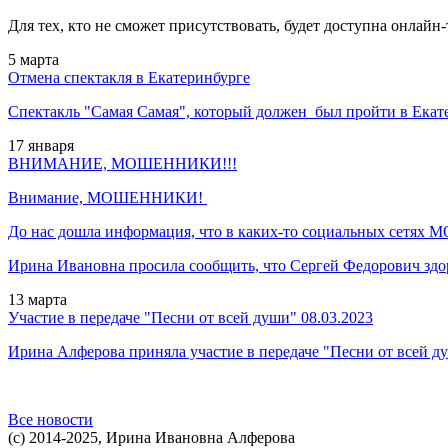
Для тех, кто не сможет присутствовать, будет доступна онлайн
5
марта
Отмена спектакля в Екатеринбурге
Спектакль "Самая Самая", который должен был пройти в Екат
17
января
ВНИМАНИЕ, МОШЕННИКИ!!!
Внимание, МОШЕННИКИ!
До нас дошла информация, что в каких-то социальных сетя
Ирина Ивановна просила сообщить, что Сергей Федорович здор
13
марта
Участие в передаче "Песни от всей души" 08.03.2023
Ирина Алферова приняла участие в передаче
"Песни от всей д
Все новости
(c)
2014-2025, Ирина Ивановна Алферова