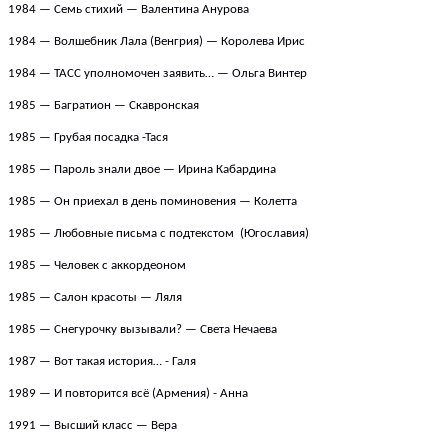
1984 — Семь стихий — Валентина Анурова
1984 — Волшебник Лала (Венгрия) — Королева
Ирис
1984 — ТАСС уполномочен заявить… — Ольга Винтер
1985 — Багратион — Скавронская
1985 — Грубая посадка
-
Тася
1985 — Пароль знали двое — Ирина Кабардина
1985 —
Он приехал в день поминовения
—
Колетта
1985 —
Любовные письма с подтекстом
(Югославия)
1985 — Человек с аккордеоном
1985 — Салон красоты — Ляля
1985 — Снегурочку вызывали? — Света Нечаева
1987 — Вот такая история…
- Галя
1989 — И повторится всё
(Армения) - Анна
1991 — Высший класс — Вера