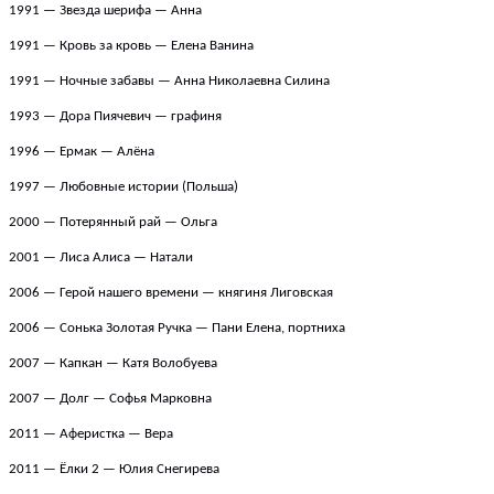
1991 — Звезда шерифа — Анна
1991 — Кровь за кровь — Елена Ванина
1991 — Ночные забавы — Анна Николаевна Силина
19
93
—
Дора Пиячевич
—
графиня
1996 — Ермак — Алёна
1997 — Любовные истории
(Польша)
2000 — Потерянный рай — Ольга
2001 — Лиса Алиса — Натали
2006 — Герой нашего времени — княгиня Лиговская
2006 — Сонька Золотая Ручка — Пани Елена, портниха
2007 — Капкан — Катя Волобуева
2007 — Долг — Софья Марковна
2011 — Аферистка — Вера
2011 — Ёлки 2 — Юлия Снегирева