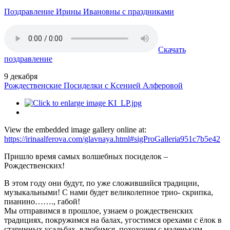
Поздравление Ирины Ивановны с праздниками
Скачать
поздравление
9
декабря
Рождественские Посиделки с Ксенией Алферовой
View the embedded image gallery online at:
https://irinaalferova.com/glavnaya.html#sigProGalleria951c7b5e42
Пришло время самых волшебных посиделок –
Рождественских!
В этом году они будут, по уже сложившийся традиции,
музыкальными! С нами будет великолепное трио- скрипка,
пианино……., габой!
Мы отправимся в прошлое, узнаем о рождественских
традициях, покружимся на балах, угостимся орехами с ёлок в
старинных усадьбах, влюбимся, похохочем с маленьким