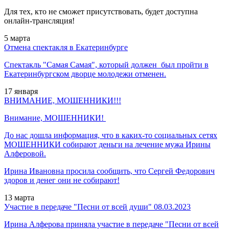
Для тех, кто не сможет присутствовать, будет доступна
онлайн-трансляция!
5
марта
Отмена спектакля в Екатеринбурге
Спектакль "Самая Самая", который должен был пройти в
Екатеринбургском дворце молодежи отменен.
17
января
ВНИМАНИЕ, МОШЕННИКИ!!!
Внимание, МОШЕННИКИ!
До нас дошла информация, что в каких-то социальных сетях
МОШЕННИКИ собирают деньги на лечение мужа Ирины
Алферовой.
Ирина Ивановна просила сообщить, что Сергей Федорович
здоров и денег они не собирают!
13
марта
Участие в передаче "Песни от всей души" 08.03.2023
Ирина Алферова приняла участие в передаче
"Песни от всей