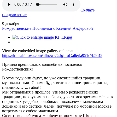
Скачать
поздравление
9
декабря
Рождественские Посиделки с Ксенией Алферовой
View the embedded image gallery online at:
https://irinaalferova.com/allnews/#sigProGalleria951c7b5e42
Пришло время самых волшебных посиделок –
Рождественских!
В этом году они будут, по уже сложившийся традиции,
музыкальными! С нами будет великолепное трио- скрипка,
пианино……., габой!
Мы отправимся в прошлое, узнаем о рождественских
традициях, покружимся на балах, угостимся орехами с ёлок в
старинных усадьбах, влюбимся, похохочем с маленьким
Зощенко и его сестрой Лелей, погуляем по морозной Москве,
встретимся с собою маленьким.
Создать волшебную атмосферу помогут мне Шмелев,