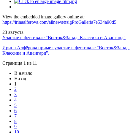
View the embedded image gallery online at:
https://irinaalferova.com/allnews/#sigProGalleria7e534a90d5
23
августа
Участие в фестивале "Восток&Запад. Классика и Авангард"
Ирина Алфёрова примет участие в фестивале "Восток&Запад.
Классика и Авангард".
Страница 1 из 11
В начало
Назад
1
2
3
4
5
6
7
8
9
10