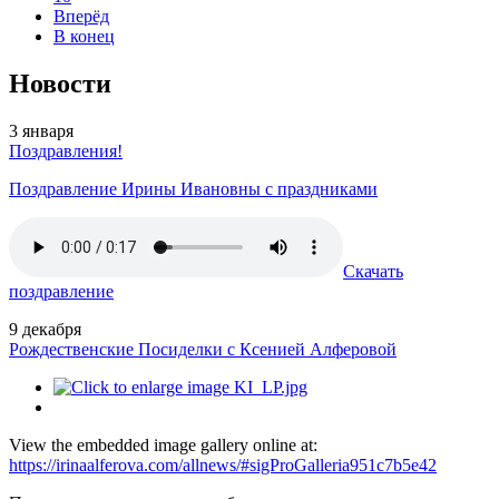
Вперёд
В конец
Новости
3
января
Поздравления!
Поздравление Ирины Ивановны с праздниками
Скачать
поздравление
9
декабря
Рождественские Посиделки с Ксенией Алферовой
View the embedded image gallery online at:
https://irinaalferova.com/allnews/#sigProGalleria951c7b5e42