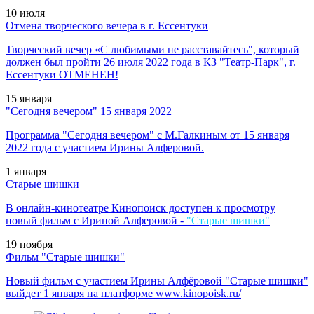
10
июля
Отмена творческого вечера в г. Ессентуки
Творческий вечер
«С любимыми не расставайтесь", который
должен был пройти
26 июля 2022 года в
КЗ "Театр-Парк",
г.
Ессентуки ОТМЕНЕН!
15
января
"Сегодня вечером" 15 января 2022
Программа "Сегодня вечером" с М.Галкиным от 15 января
2022 года с
участием Ирины Алферовой.
1
января
Старые шишки
В онлайн-кинотеатре Кинопоиск доступен к просмотру
новый фильм с Ириной Алферовой -
"Старые шишки"
19
ноября
Фильм "Старые шишки"
Новый фильм с участием Ирины Алфёровой "Старые шишки"
выйдет 1 января на платформе
www.kinopoisk.ru/