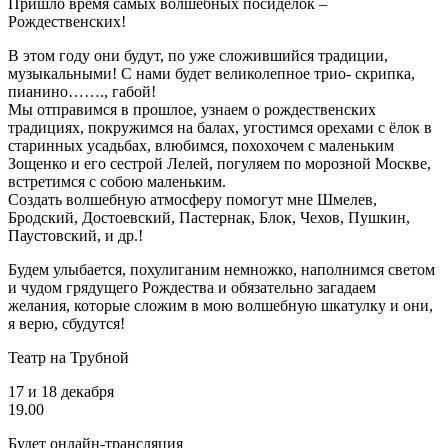
Пришло время самых волшебных посиделок –
Рождественских!
В этом году они будут, по уже сложившийся традиции,
музыкальными! С нами будет великолепное трио- скрипка,
пианино……., габой!
Мы отправимся в прошлое, узнаем о рождественских
традициях, покружимся на балах, угостимся орехами с ёлок в
старинных усадьбах, влюбимся, похохочем с маленьким
Зощенко и его сестрой Лелей, погуляем по морозной Москве,
встретимся с собою маленьким.
Создать волшебную атмосферу помогут мне Шмелев,
Бродский, Достоевский, Пастернак, Блок, Чехов, Пушкин,
Паустовский, и др.!
Будем улыбается, похулиганим немножко, наполнимся светом
и чудом грядущего Рождества и обязательно загадаем
желания, которые сложим в мою волшебную шкатулку и они,
я верю, сбудутся!
Театр на Трубной
17 и 18 декабря
19.00
Будет онлайн-трансляция